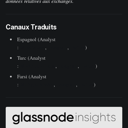
données relatives aux exchanges.
Canaux Traduits
Espagnol (Analyst
:
@ElCableR
,
Telegram
,
Twitter
)
Turc (Analyst
:
@wkriptoofficial
,
Telegram
,
Twitter
)
Farsi (Analyst
:
@CryptoVizArt
,
Telegram
,
Twitter
)