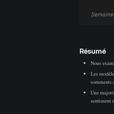
Résumé
Nous exami
Les modèles
somments e
Une majorit
sentiment n