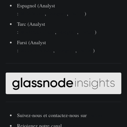
Espagnol (Analyst
:
@ElCableR
,
Telegram
,
Twitter
)
Turc (Analyst
:
@wkriptoofficial
,
Telegram
,
Twitter
)
Farsi (Analyst
:
@CryptoVizArt
,
Telegram
,
Twitter
)
Suivez-nous et contactez-nous sur
Twitter
Rejoignez notre canal
Telegram