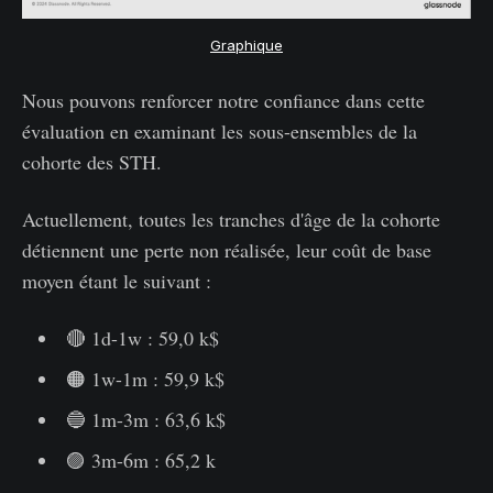
Graphique
Nous pouvons renforcer notre confiance dans cette
évaluation en examinant les sous-ensembles de la
cohorte des STH.
Actuellement, toutes les tranches d'âge de la cohorte
détiennent une perte non réalisée, leur coût de base
moyen étant le suivant :
🔴 1d-1w : 59,0 k$
🟠 1w-1m : 59,9 k$
🔵 1m-3m : 63,6 k$
🟣 3m-6m : 65,2 k