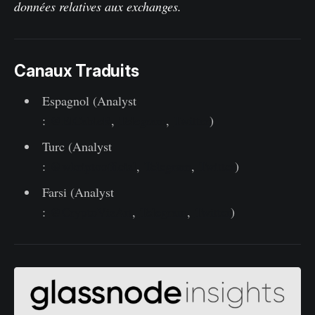
données relatives aux exchanges.
Canaux Traduits
Espagnol (Analyst
:
@ElCableR
,
Telegram
,
Twitter
)
Turc (Analyst
:
@wkriptoofficial
,
Telegram
,
Twitter
)
Farsi (Analyst
:
@CryptoVizArt
,
Telegram
,
Twitter
)