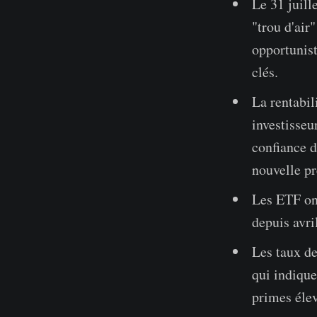
Le 31 juille
"trou d'air
opportunist
clés.
La rentabil
investisseu
confiance d
nouvelle pr
Les ETF ont
depuis avri
Les taux de
qui indique
primes élev