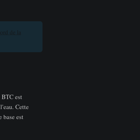
ord de la
e BTC est
l'eau. Cette
e base est