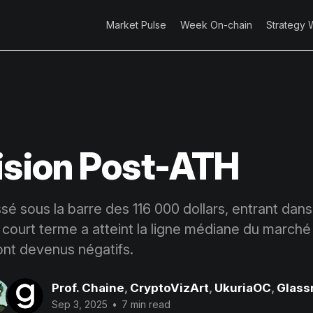
Market Pulse
Week On-chain
Strategy 
ision Post-ATH
é sous la barre des 116 000 dollars, entrant dans 
à court terme a atteint la ligne médiane du marché
ont devenus négatifs.
Prof. Chaine
,
CryptoVizArt
,
UkuriaOC
,
Glass
Sep 3, 2025
•
7 min read