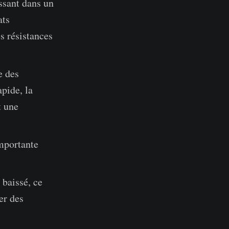
issant dans un
ats
s résistances
e des
apide, la
t une
importante
 baissé, ce
er des