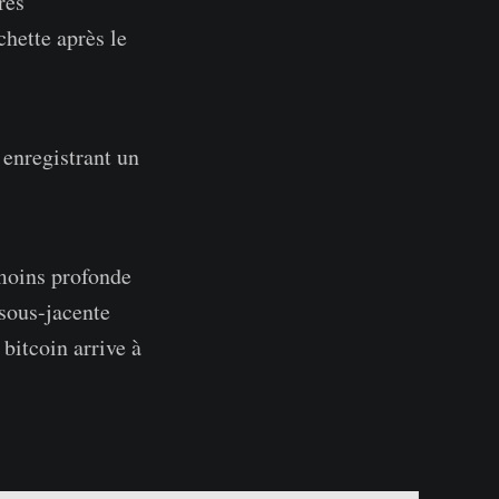
rès
chette après le
 enregistrant un
 moins profonde
 sous-jacente
bitcoin arrive à