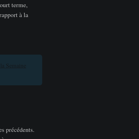
court terme,
rapport à la
 la Semaine
les précédents.