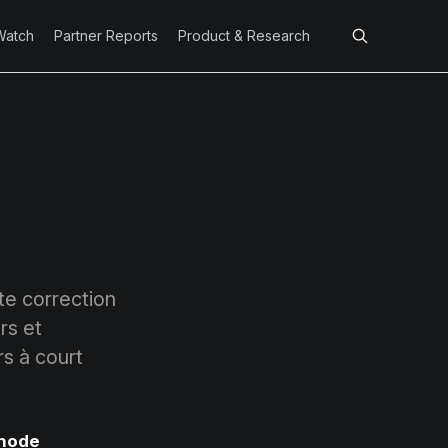
Watch
Partner Reports
Product & Research
rte correction
rs et
s à court
node