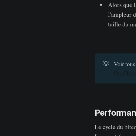
Alors que l
l'ampleur d
taille du m
💡
Voir tous
On-Chai
Performan
Le cycle du bitco