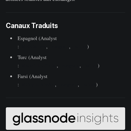
Canaux Traduits
Espagnol (Analyst
:
@ElCableR
,
Telegram
,
Twitter
)
Turc (Analyst
:
@wkriptoofficial
,
Telegram
,
Twitter
)
Farsi (Analyst
:
@CryptoVizArt
,
Telegram
,
Twitter
)