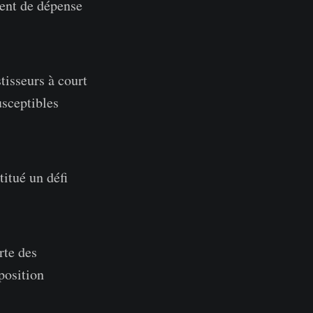
ent de dépense
tisseurs à court
usceptibles
itué un défi
rte des
 position