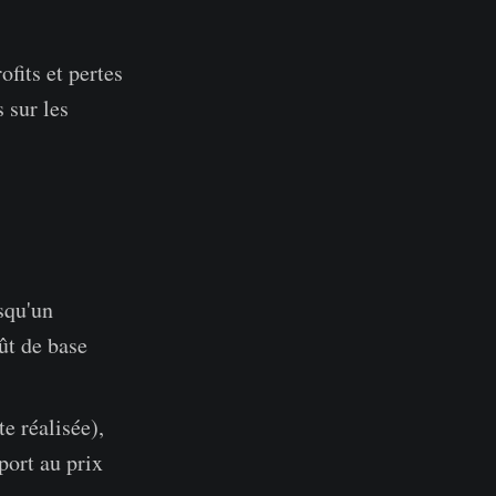
fits et pertes
s sur les
squ'un
ût de base
te réalisée),
port au prix