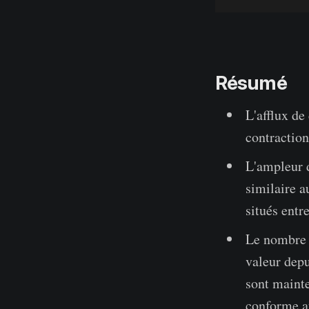
Résumé
L'afflux d
contraction
L'ampleur d
similaire a
situés entr
Le nombre d
valeur depu
sont mainte
conforme a