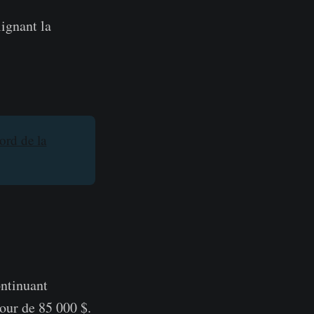
ignant la
ord de la
ontinuant
tour de 85 000 $.