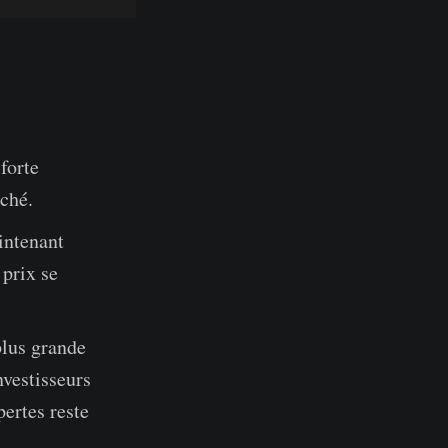
forte
rché.
aintenant
 prix se
plus grande
nvestisseurs
pertes reste