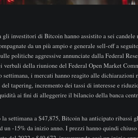
gli investitori di Bitcoin hanno assistito a sei candele 
ompagnate da un più ampio e generale sell-off a seguito
ulle politiche aggressive annunciate dalla Federal Rese
i verbali della riunione del Federal Open Market Comm
 settimana, i mercati hanno reagito alle dichiarazioni r
del tapering, incremento dei tassi di interesse e riduzi
uidità ai fini di alleggerire il bilancio della banca centr
la settimana a $47,875, Bitcoin ha anticipato ribassi gl
d un -15% da inizio anno. I prezzi hanno quindi chiuso
ta del 2022 a $40,672, inaugurando così un inizio anno