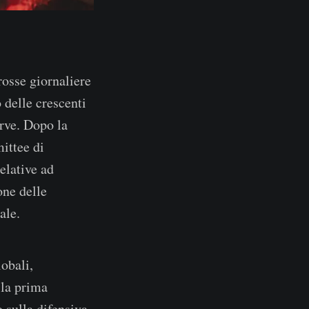
rosse giornaliere
 delle crescenti
rve. Dopo la
ittee di
elative ad
one delle
ale.
obali,
 la prima
 sulla difensiva