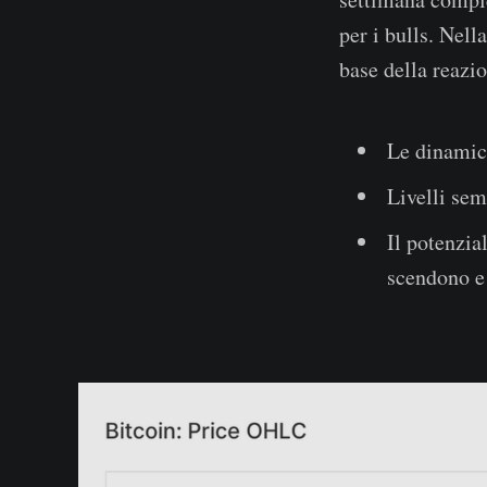
per i bulls. Nell
base della reazio
Le dinamic
Livelli sem
Il potenzia
scendono e 