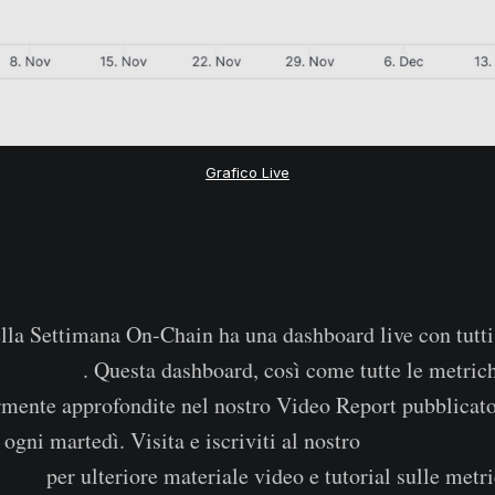
Grafico Live
d della Settimana On-Chain
lla Settimana On-Chain ha una dashboard live con tutti 
ibile qui
. Questa dashboard, così come tutte le metrich
rmente approfondite nel nostro Video Report pubblicat
Canale Youtu
ogni martedì. Visita e iscriviti al nostro
Video
per ulteriore materiale video e tutorial sulle metr