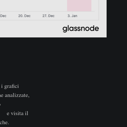
i grafici
e analizzate,
o
be
e visita il
iche.