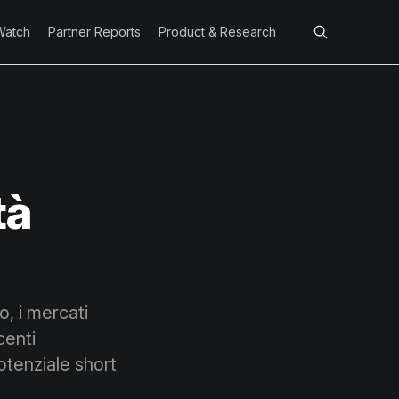
Watch
Partner Reports
Product & Research
tà
o, i mercati
centi
potenziale short