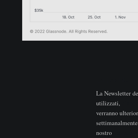
La Dashboar
La Newsletter de
dispon
utilizzati,
verranno ulterio
settimanalmente 
Portale 
nostro