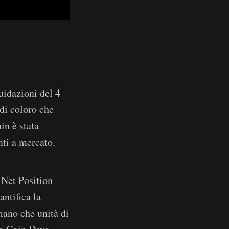
quidazioni del 4
 di coloro che
in è stata
nti a mercato.
 Net Position
ntifica la
mano che unità di