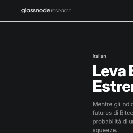
Italian
Leva 
Estr
Mentre gli indi
futures di Bitc
probabilità di 
squeeze.