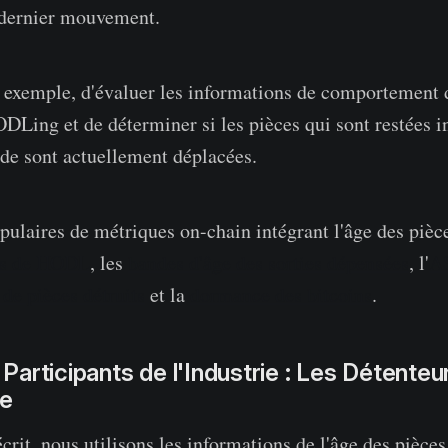
 dernier mouvement.
 exemple, d'évaluer les informations de comportement d
DLing et de déterminer si les pièces qui sont restées i
de sont actuellement déplacées.
ulaires de métriques on-chain intégrant l'âge des pièce
es de HODL
, les
bandes d'âge des sorties dépensées
, l'
A
 de pièces détruits
et la
dormance des bitcoins
.
s Participants de l'Industrie : Les Détenteu
me
crit, nous utilisons les informations de l'âge des pièces