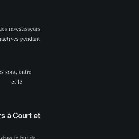
es investisseurs
nactives pendant
s sont, entre
SOL
et le
rs à Court et
 dans le but de