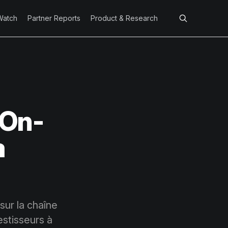
Watch
Partner Reports
Product & Research
 On-
à
ur la chaîne
estisseurs à