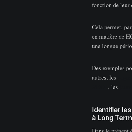
fonction de leur
Cela permet, par
en matière de HO
une longue pério
Des exemples pop
autres, les
vagu
MSOL
, les
jours
Identifier le
à Long Ter
Dans le présent é