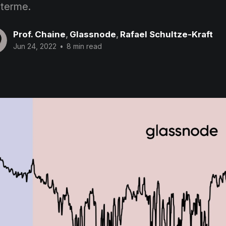
 terme.
Prof. Chaine
,
Glassnode
,
Rafael Schultze-Kraft
Jun 24, 2022
•
8 min read